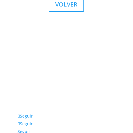
VOLVER
Julio fernández Baños S.A
La empresa Julio Fernández Baños S.A. distribuye
productos, equipos y accesorios para estética y
peluquería exclusivamente a profesionales. Ubicada
en Madrid, da cobertura a toda la zona centro y
otras comunidades cercanas.
Seguir
Seguir
Seguir