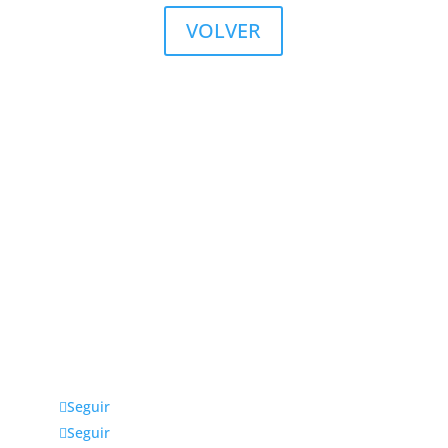
VOLVER
Julio fernández Baños S.A
La empresa Julio Fernández Baños S.A. distribuye
productos, equipos y accesorios para estética y
peluquería exclusivamente a profesionales. Ubicada
en Madrid, da cobertura a toda la zona centro y
otras comunidades cercanas.
Seguir
Seguir