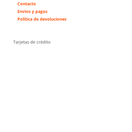
Contacto
Envios y pagos
Política de devoluciones
Tarjetas de crédito
Distribuidor Exclusivo Zona
Centro
Distribuidor en toda España y
exclusivo en la comunidad de
Madrid y Toledo.