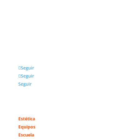
Julio fernández Baños S.A
La empresa Julio Fernández Baños S.A. distribuye
productos, equipos y accesorios para estética y
peluquería exclusivamente a profesionales. Ubicada
en Madrid, da cobertura a toda la zona centro y
otras comunidades cercanas.
Seguir
Seguir
Seguir
Más información
Estética
Equipos
Escuela