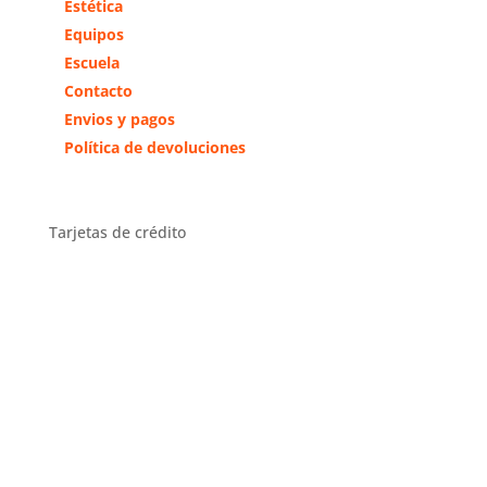
Estética
Equipos
Escuela
Contacto
Envios y pagos
Política de devoluciones
Tarjetas de crédito
Distribuidor Exclusivo Zona
Centro
Distribuidor en toda España y
exclusivo en la comunidad de
Madrid y Toledo.