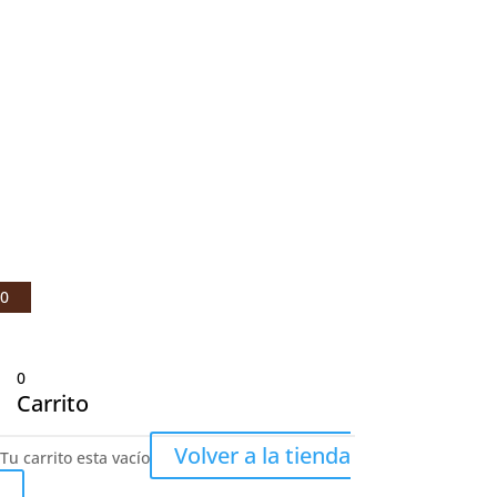
© Julio Fernández Baños S.A 2021 |
Aviso legal
|
Política de privacidad
|
Política de cookies
0
0
Carrito
Volver a la tienda
Tu carrito esta vacío