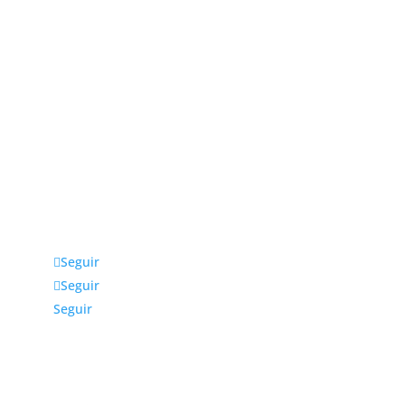
Julio fernández Baños S.A
La empresa Julio Fernández Baños S.A. distribuye
productos, equipos y accesorios para estética y
peluquería exclusivamente a profesionales. Ubicada
en Madrid, da cobertura a toda la zona centro y
otras comunidades cercanas.
Seguir
Seguir
Seguir
Más información