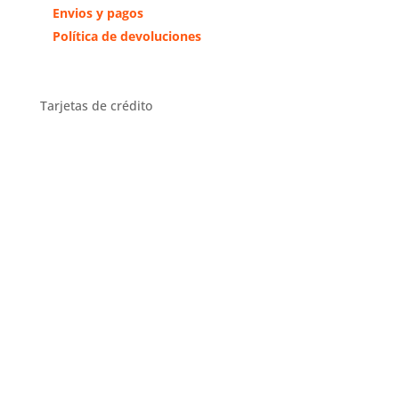
Envios y pagos
Política de devoluciones
Tarjetas de crédito
Distribuidor Exclusivo Zona
Centro
Distribuidor en toda España y
exclusivo en la comunidad de
Madrid y Toledo.