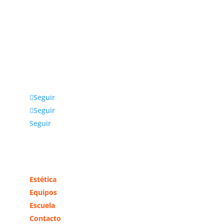
Julio fernández Baños S.A
La empresa Julio Fernández Baños S.A. distribuye
productos, equipos y accesorios para estética y
peluquería exclusivamente a profesionales. Ubicada
en Madrid, da cobertura a toda la zona centro y
otras comunidades cercanas.
Seguir
Seguir
Seguir
Más información
Estética
Equipos
Escuela
Contacto