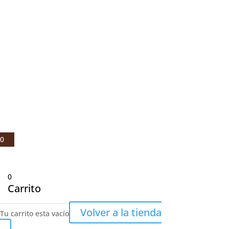
© Julio Fernández Baños S.A 2021 |
Aviso legal
|
Política de privacidad
|
Política de cookies
0
0
Carrito
Volver a la tienda
Tu carrito esta vacío