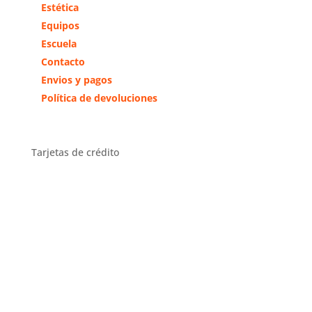
Estética
Equipos
Escuela
Contacto
Envios y pagos
Política de devoluciones
Tarjetas de crédito
Distribuidor Exclusivo Zona
Centro
Distribuidor en toda España y
exclusivo en la comunidad de
Madrid y Toledo.