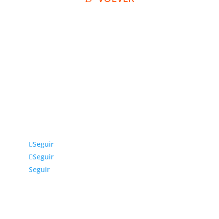
Julio fernández Baños S.A
La empresa Julio Fernández Baños S.A. distribuye
productos, equipos y accesorios para estética y
peluquería exclusivamente a profesionales. Ubicada
en Madrid, da cobertura a toda la zona centro y
otras comunidades cercanas.
Seguir
Seguir
Seguir
Más información