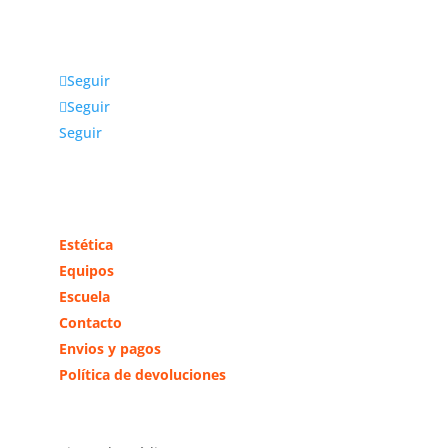
en Madrid, da cobertura a toda la zona centro y
otras comunidades cercanas.
Seguir
Seguir
Seguir
Más información
Estética
Equipos
Escuela
Contacto
Envios y pagos
Política de devoluciones