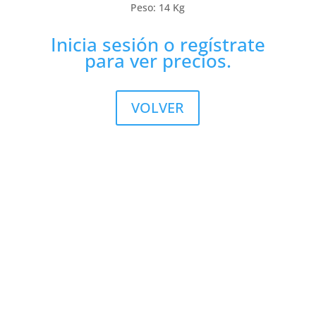
Peso: 14 Kg
Inicia sesión
o
regístrate
para ver precios.
VOLVER
Julio fernández Baños S.A
La empresa Julio Fernández Baños S.A. distribuye
productos, equipos y accesorios para estética y
peluquería exclusivamente a profesionales. Ubicada