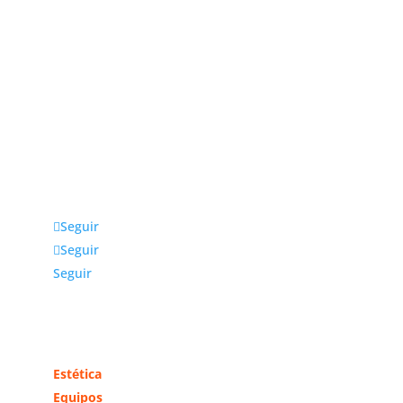
Julio fernández Baños S.A
La empresa Julio Fernández Baños S.A. distribuye
productos, equipos y accesorios para estética y
peluquería exclusivamente a profesionales. Ubicada
en Madrid, da cobertura a toda la zona centro y
otras comunidades cercanas.
Seguir
Seguir
Seguir
Más información
Estética
Equipos