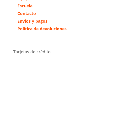
Escuela
Contacto
Envios y pagos
Política de devoluciones
Tarjetas de crédito
Distribuidor Exclusivo Zona
Centro
Distribuidor en toda España y
exclusivo en la comunidad de
Madrid y Toledo.