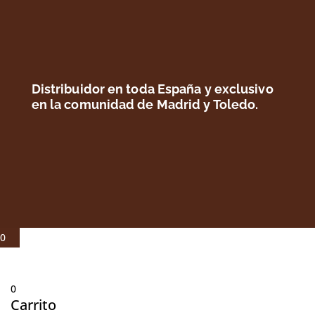
Distribuidor en toda España y exclusivo
en la comunidad de Madrid y Toledo.
© Julio Fernández Baños S.A 2021 |
Aviso legal
|
Política de
privacidad
|
Política de cookies
0
0
Carrito