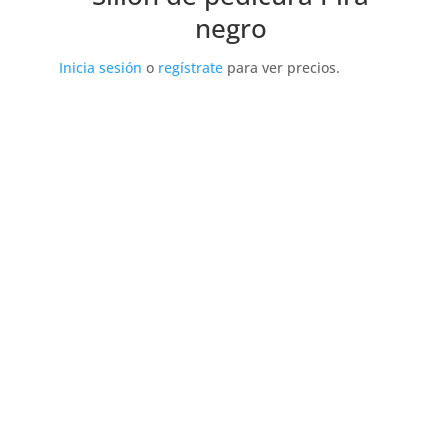
negro
Inicia sesión
o
regístrate
para ver precios.
Julio fernández Baños S.A
La empresa Julio Fernández Baños S.A. distribuye
productos, equipos y accesorios para estética y
peluquería exclusivamente a profesionales. Ubicada
en Madrid, da cobertura a toda la zona centro y
otras comunidades cercanas.