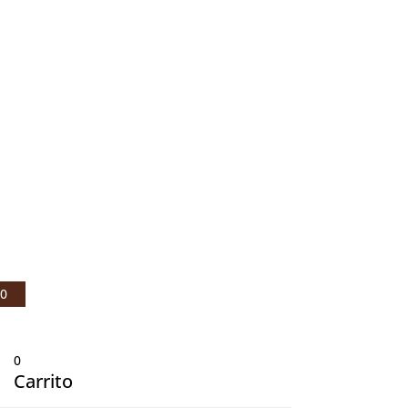
© Julio Fernández Baños S.A 2021 |
Aviso legal
|
Política de privacidad
|
Política de cookies
0
0
Carrito