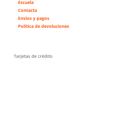
Escuela
Contacto
Envios y pagos
Política de devoluciones
Tarjetas de crédito
Distribuidor Exclusivo Zona
Centro
Distribuidor en toda España y
exclusivo en la comunidad de
Madrid y Toledo.