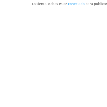
Lo siento, debes estar
conectado
para publicar
Julio fernández Baños S.A
La empresa Julio Fernández Baños S.A.
distribuye productos, equipos y accesorios
para estética y peluquería exclusivamente a
profesionales. Ubicada en Madrid, da
cobertura a toda la zona centro y otras
comunidades cercanas.