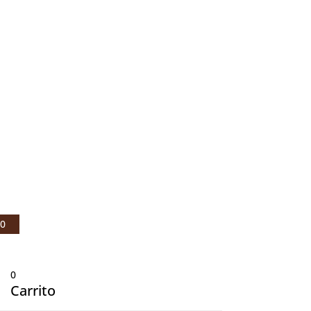
© Julio Fernández Baños S.A 2021 |
Aviso legal
|
Política de privacidad
|
Política de cookies
0
0
Carrito