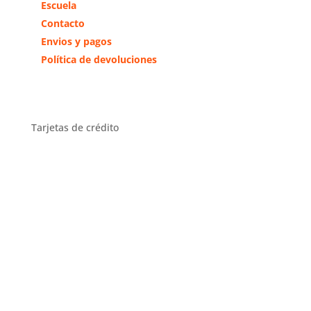
Escuela
Contacto
Envios y pagos
Política de devoluciones
Tarjetas de crédito
Distribuidor Exclusivo Zona
Centro
Distribuidor en toda España y
exclusivo en la comunidad de
Madrid y Toledo.